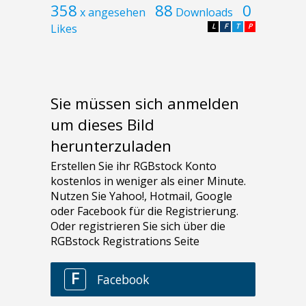
358
88
0
x angesehen
Downloads
Likes
L
F
T
P
Sie müssen sich anmelden
um dieses Bild
herunterzuladen