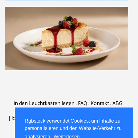
in den Leuchtkasten legen
.
FAQ
.
Kontakt
.
ABG
.
Nutzungsbedingungen
.
Über
.
|
English
|
Deutsch
|
Español
|
Polski
|
Português
|
Rgbstock verwendet Cookies, um Inhalte zu
Nederlands
|
personalisieren und den Website-Verkehr zu
analysieren.
Weiterlesen