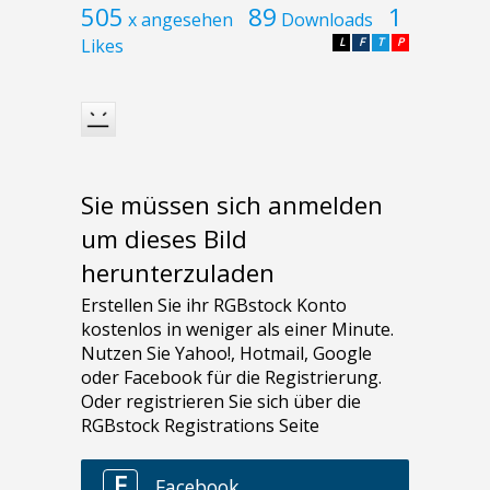
505
89
1
x angesehen
Downloads
Likes
L
F
T
P
Sie müssen sich anmelden
um dieses Bild
herunterzuladen