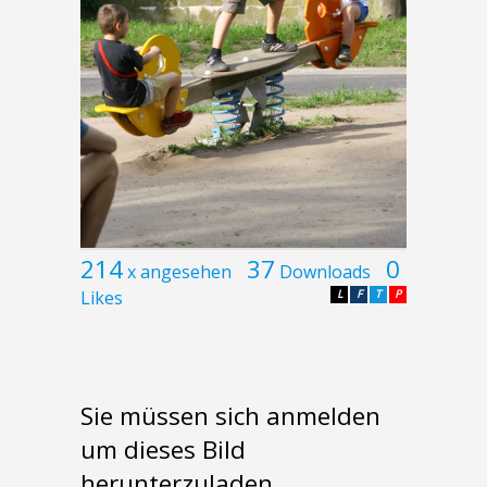
214
37
0
x angesehen
Downloads
Likes
L
F
T
P
Sie müssen sich anmelden
um dieses Bild
herunterzuladen