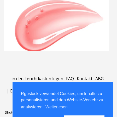
in den Leuchtkasten legen
.
FAQ
.
Kontakt
.
ABG
.
Nutzungsbedingungen
.
Über
.
|
English
|
Deutsch
|
Español
|
Polski
|
Português
|
Rgbstock verwendet Cookies, um Inhalte zu
Nederlands
|
personalisieren und den Website-Verkehr zu
analysieren.
Weiterlesen
Shutterstock official partner of Rgbstock
Saqurai AI official partner of