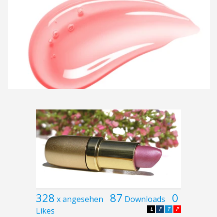
328
87
0
x angesehen
Downloads
Likes
L
F
T
P