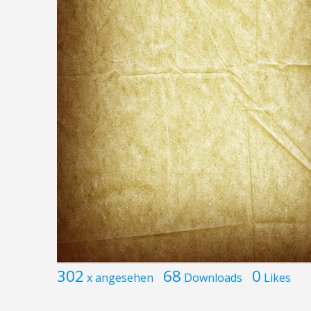
302
68
0
x angesehen
Downloads
Likes