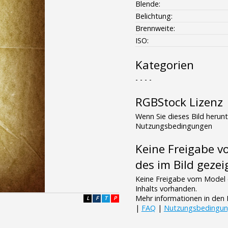
Blende:
Belichtung:
Brennweite:
ISO:
Kategorien
- - - -
RGBStock Lizenz
Wenn Sie dieses Bild herun
Nutzungsbedingungen
Keine Freigabe 
des im Bild gezei
Keine Freigabe vom Model 
Inhalts vorhanden.
Mehr informationen in de
L
F
T
P
|
FAQ
|
Nutzungsbedingu