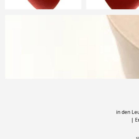
in den Le
|
E
S