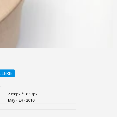
LLERIE
n
2356px * 3113px
May - 24 - 2010
--