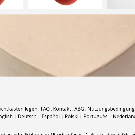
uchtkasten legen
.
FAQ
.
Kontakt
.
ABG
.
Nutzungsbedingung
nglish
|
Deutsch
|
Español
|
Polski
|
Português
|
Nederlan
hutterstock official partner of Rgbstock
Saqurai AI official partner of Rgbsto