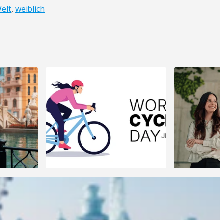
elt
,
weiblich