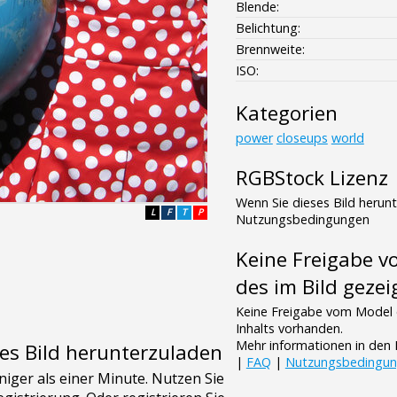
Blende:
Belichtung:
Brennweite:
ISO:
Kategorien
power
closeups
world
RGBStock Lizenz
Wenn Sie dieses Bild herun
L
F
T
P
Nutzungsbedingungen
Keine Freigabe 
des im Bild gezei
Keine Freigabe vom Model 
Inhalts vorhanden.
Mehr informationen in de
es Bild herunterzuladen
|
FAQ
|
Nutzungsbedingu