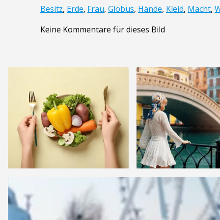
Besitz
,
Erde
,
Frau
,
Globus
,
Hände
,
Kleid
,
Macht
,
W
Keine Kommentare für dieses Bild