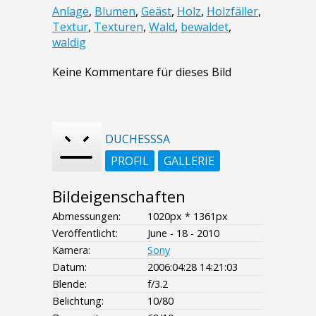
Anlage
,
Blumen
,
Geäst
,
Holz
,
Holzfäller
,
Textur
,
Texturen
,
Wald
,
bewaldet
,
waldig
Keine Kommentare für dieses Bild
DUCHESSSA
PROFIL
GALLERIE
Bildeigenschaften
Abmessungen:
1020px * 1361px
Veröffentlicht:
June - 18 - 2010
Kamera:
Sony
Datum:
2006:04:28 14:21:03
Blende:
f/3.2
Belichtung:
10/80