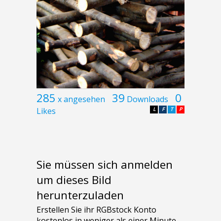
285
39
0
x angesehen
Downloads
Likes
L
F
T
P
Sie müssen sich anmelden
um dieses Bild
herunterzuladen