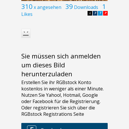
310
39
1
x angesehen
Downloads
Likes
L
F
T
P
Sie müssen sich anmelden
um dieses Bild
herunterzuladen