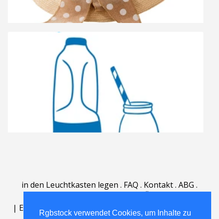
in den Leuchtkasten legen
.
FAQ
.
Kontakt
.
ABG
.
Nutzungsbedingungen
.
Über
.
|
English
|
Deutsch
|
Español
|
Polski
|
Português
|
Rgbstock verwendet Cookies, um Inhalte zu
Nederlands
|