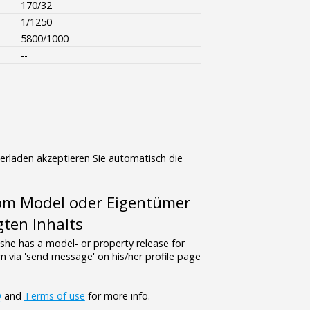
170/32
1/1250
5800/1000
--
terladen akzeptieren Sie automatisch die
vom Model oder Eigentümer
gten Inhalts
/she has a model- or property release for
 via 'send message' on his/her profile page
Q
and
Terms of use
for more info.