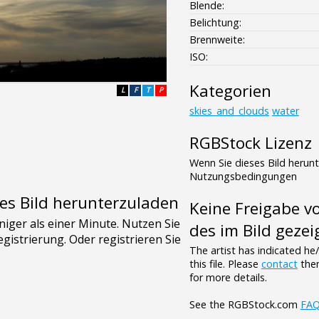
Blende:
Belichtung:
Brennweite:
ISO:
Kategorien
L
F
T
P
skies_and_clouds
water
RGBStock Lizenz
Wenn Sie dieses Bild herun
Nutzungsbedingungen
es Bild herunterzuladen
Keine Freigabe 
des im Bild gezei
The artist has indicated he
this file. Please
contact
them
for more details.
See the RGBStock.com
FA