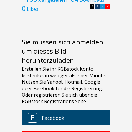
x angesehen
Downloads
0
L
F
T
P
Likes
Sie müssen sich anmelden
um dieses Bild
herunterzuladen