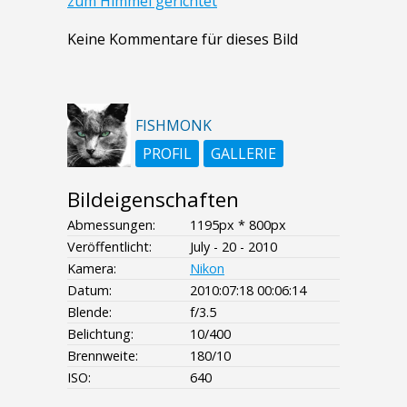
zum Himmel gerichtet
Keine Kommentare für dieses Bild
FISHMONK
PROFIL
GALLERIE
Bildeigenschaften
Abmessungen:
1195px * 800px
Veröffentlicht:
July - 20 - 2010
Kamera:
Nikon
Datum:
2010:07:18 00:06:14
Blende:
f/3.5
Belichtung:
10/400
Brennweite:
180/10
ISO:
640