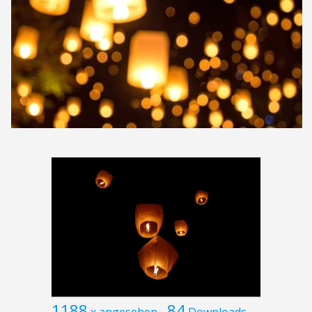
1188
84