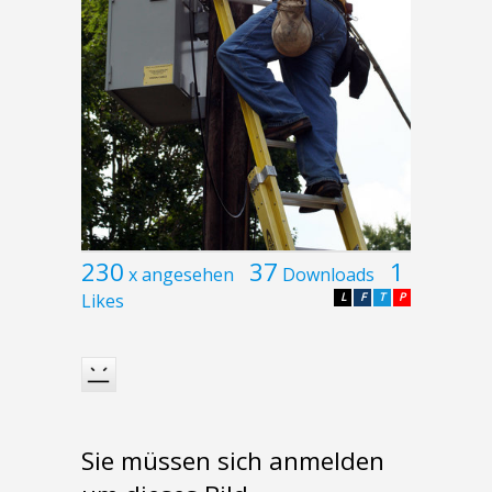
230
37
1
x angesehen
Downloads
Likes
L
F
T
P
Sie müssen sich anmelden