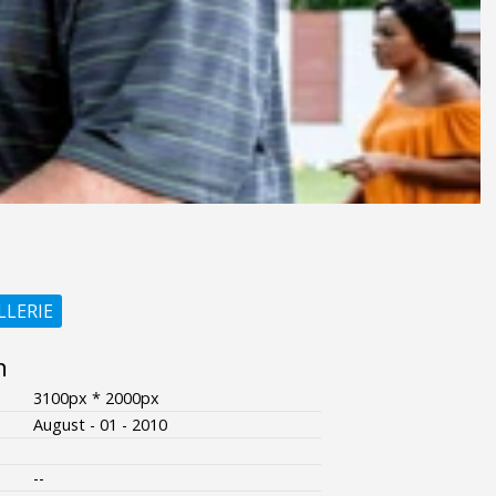
LLERIE
n
3100px * 2000px
August - 01 - 2010
--