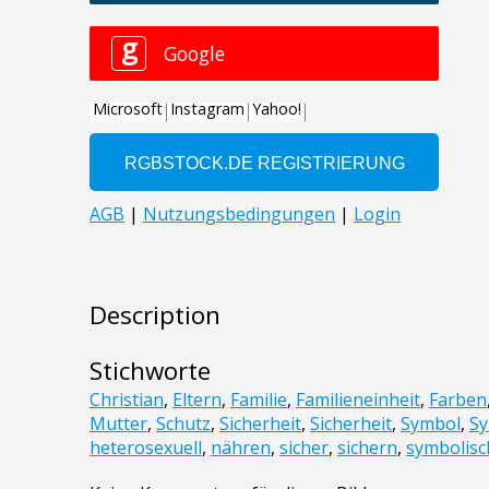
Description
Stichworte
Christian
,
Eltern
,
Familie
,
Familieneinheit
,
Farben
Mutter
,
Schutz
,
Sicherheit
,
Sicherheit
,
Symbol
,
S
heterosexuell
,
nähren
,
sicher
,
sichern
,
symbolisc