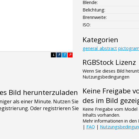
Blende:
Belichtung:
Brennweite:
ISO:
Kategorien
general_abstract
pictogra
L
F
T
P
RGBStock Lizenz
Wenn Sie dieses Bild herun
Nutzungsbedingungen
Keine Freigabe 
es Bild herunterzuladen
des im Bild gezei
Keine Freigabe vom Model 
Inhalts vorhanden.
Mehr informationen in de
|
FAQ
|
Nutzungsbedingu