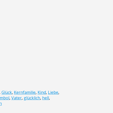
,
Glück
,
Kernfamilie
,
Kind
,
Liebe
,
ymbol
,
Vater
,
glücklich
,
hell
,
h