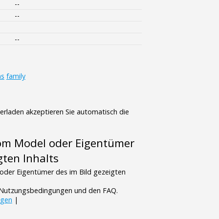
--
--
--
ms
family
terladen akzeptieren Sie automatisch die
vom Model oder Eigentümer
gten Inhalts
oder Eigentümer des im Bild gezeigten
n Nutzungsbedingungen und den FAQ.
ngen
|