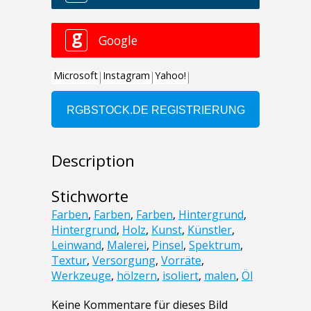
Description
Stichworte
Farben
,
Farben
,
Farben
,
Hintergrund
,
Hintergrund
,
Holz
,
Kunst
,
Künstler
,
Leinwand
,
Malerei
,
Pinsel
,
Spektrum
,
Textur
,
Versorgung
,
Vorräte
,
Werkzeuge
,
hölzern
,
isoliert
,
malen
,
Öl
Keine Kommentare für dieses Bild