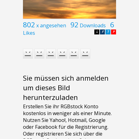
802
92
6
x angesehen
Downloads
Likes
L
F
T
P
Sie müssen sich anmelden
um dieses Bild
herunterzuladen