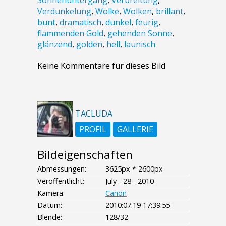
Sonnenuntergang
,
Verbreitung
,
Verdunkelung
,
Wolke
,
Wolken
,
brillant
,
bunt
,
dramatisch
,
dunkel
,
feurig
,
flammenden Gold
,
gehenden Sonne
,
glänzend
,
golden
,
hell
,
launisch
Keine Kommentare für dieses Bild
TACLUDA
PROFIL
GALLERIE
Bildeigenschaften
Abmessungen:
3625px * 2600px
Veröffentlicht:
July - 28 - 2010
Kamera:
Canon
Datum:
2010:07:19 17:39:55
Blende:
128/32