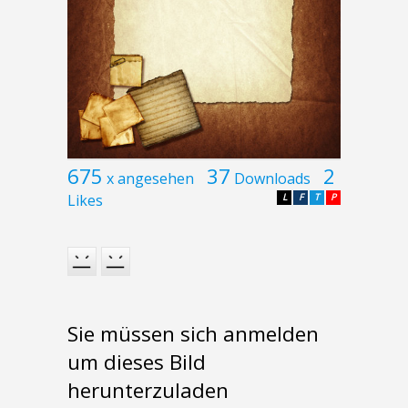
675
37
2
x angesehen
Downloads
Likes
L
F
T
P
Sie müssen sich anmelden
um dieses Bild
herunterzuladen