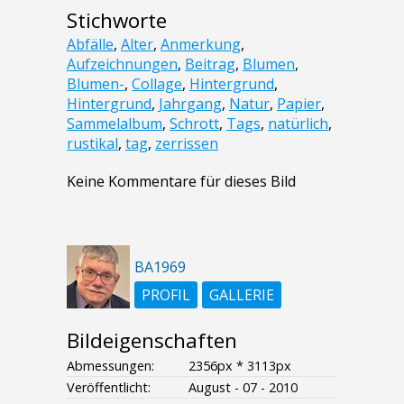
Stichworte
Abfälle
,
Alter
,
Anmerkung
,
Aufzeichnungen
,
Beitrag
,
Blumen
,
Blumen-
,
Collage
,
Hintergrund
,
Hintergrund
,
Jahrgang
,
Natur
,
Papier
,
Sammelalbum
,
Schrott
,
Tags
,
natürlich
,
rustikal
,
tag
,
zerrissen
Keine Kommentare für dieses Bild
BA1969
PROFIL
GALLERIE
Bildeigenschaften
Abmessungen:
2356px * 3113px
Veröffentlicht:
August - 07 - 2010