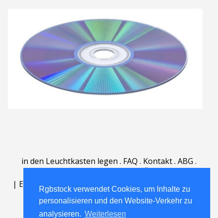
in den Leuchtkasten legen
.
FAQ
.
Kontakt
.
ABG
.
Nutzungsbedingungen
.
Über
.
|
English
|
Deutsch
|
Español
|
Polski
|
Português
|
Rgbstock verwendet Cookies, um Inhalte zu
Nederlands
|
personalisieren und den Website-Verkehr zu
analysieren.
Weiterlesen