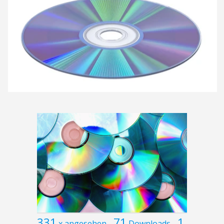
331
71
1
x angesehen
Downloads