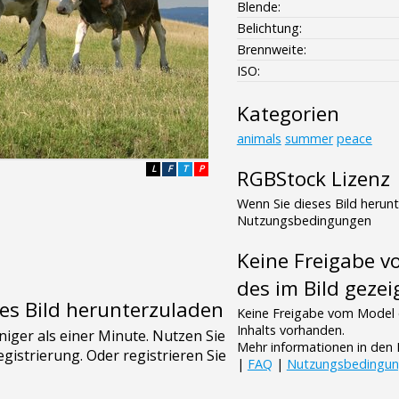
Blende:
Belichtung:
Brennweite:
ISO:
Kategorien
animals
summer
peace
L
F
T
P
RGBStock Lizenz
Wenn Sie dieses Bild herun
Nutzungsbedingungen
Keine Freigabe 
des im Bild gezei
es Bild herunterzuladen
Keine Freigabe vom Model 
Inhalts vorhanden.
Mehr informationen in de
|
FAQ
|
Nutzungsbedingu