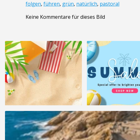
folgen
,
führen
,
grün
,
natürlich
,
pastoral
Keine Kommentare für dieses Bild