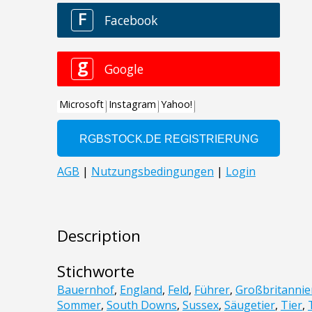
Description
Stichworte
Bauernhof
,
England
,
Feld
,
Führer
,
Großbritannie
Sommer
,
South Downs
,
Sussex
,
Säugetier
,
Tier
,