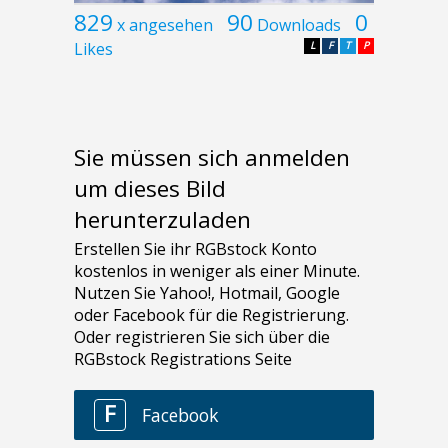
829
90
0
x angesehen
Downloads
Likes
L
F
T
P
Sie müssen sich anmelden
um dieses Bild
herunterzuladen