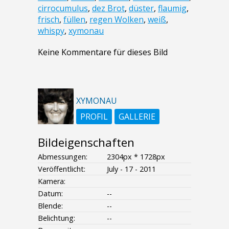
cirrocumulus
,
dez Brot
,
düster
,
flaumig
,
frisch
,
füllen
,
regen Wolken
,
weiß
,
whispy
,
xymonau
Keine Kommentare für dieses Bild
XYMONAU
PROFIL
GALLERIE
Bildeigenschaften
Abmessungen:
2304px * 1728px
Veröffentlicht:
July - 17 - 2011
Kamera:
Datum:
--
Blende:
--
Belichtung:
--