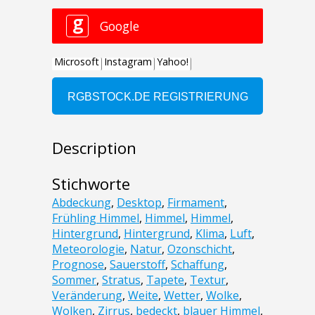
Description
Stichworte
Abdeckung
,
Desktop
,
Firmament
,
Frühling Himmel
,
Himmel
,
Himmel
,
Hintergrund
,
Hintergrund
,
Klima
,
Luft
,
Meteorologie
,
Natur
,
Ozonschicht
,
Prognose
,
Sauerstoff
,
Schaffung
,
Sommer
,
Stratus
,
Tapete
,
Textur
,
Veränderung
,
Weite
,
Wetter
,
Wolke
,
Wolken
,
Zirrus
,
bedeckt
,
blauer Himmel
,