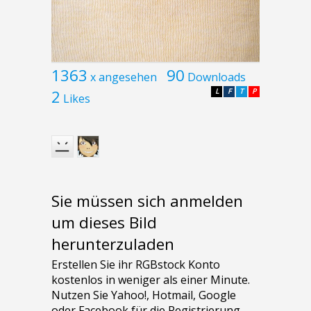
1363
90
x angesehen
Downloads
2
L
F
T
P
Likes
Sie müssen sich anmelden
um dieses Bild
herunterzuladen