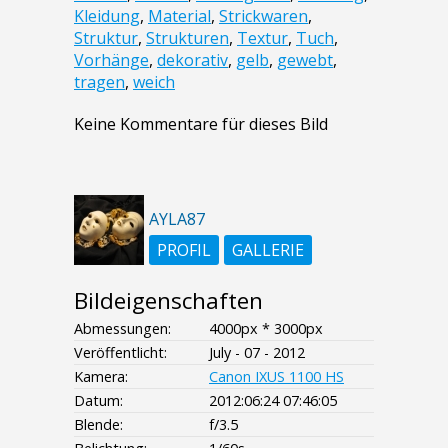
Kleidung
,
Material
,
Strickwaren
,
Struktur
,
Strukturen
,
Textur
,
Tuch
,
Vorhänge
,
dekorativ
,
gelb
,
gewebt
,
tragen
,
weich
Keine Kommentare für dieses Bild
AYLA87
PROFIL
GALLERIE
Bildeigenschaften
Abmessungen:
4000px * 3000px
Veröffentlicht:
July - 07 - 2012
Kamera:
Canon IXUS 1100 HS
Datum:
2012:06:24 07:46:05
Blende:
f/3.5