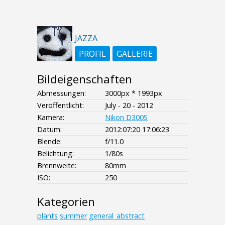
JAZZA
PROFIL
GALLERIE
Bildeigenschaften
Abmessungen:
3000px * 1993px
Veröffentlicht:
July - 20 - 2012
Kamera:
Nikon D300S
Datum:
2012:07:20 17:06:23
Blende:
f/11.0
Belichtung:
1/80s
Brennweite:
80mm
ISO:
250
Kategorien
plants
summer
general_abstract