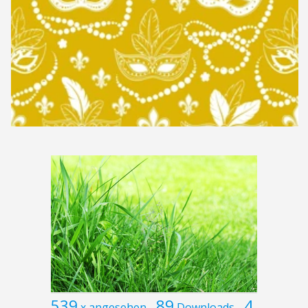
539
89
4
x angesehen
Downloads