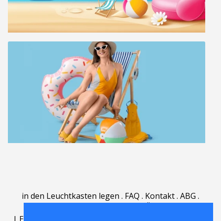
in den Leuchtkasten legen
.
FAQ
.
Kontakt
.
ABG
.
Nutzungsbedingungen
.
Über
.
|
English
|
Deutsch
|
Español
|
Polski
|
Português
|