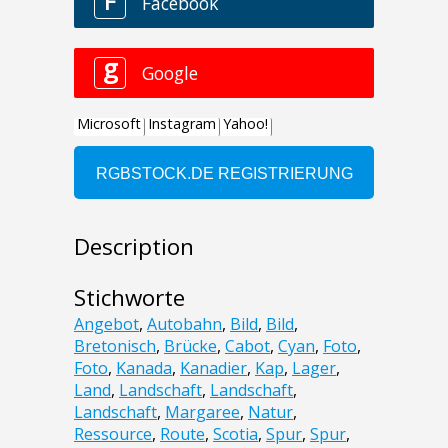
Description
Stichworte
Angebot
,
Autobahn
,
Bild
,
Bild
,
Bretonisch
,
Brücke
,
Cabot
,
Cyan
,
Foto
,
Foto
,
Kanada
,
Kanadier
,
Kap
,
Lager
,
Land
,
Landschaft
,
Landschaft
,
Landschaft
,
Margaree
,
Natur
,
Ressource
,
Route
,
Scotia
,
Spur
,
Spur
,