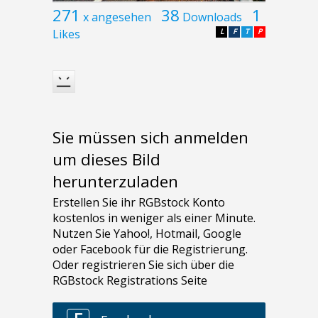
271
38
1
x angesehen
Downloads
Likes
L
F
T
P
Sie müssen sich anmelden
um dieses Bild
herunterzuladen