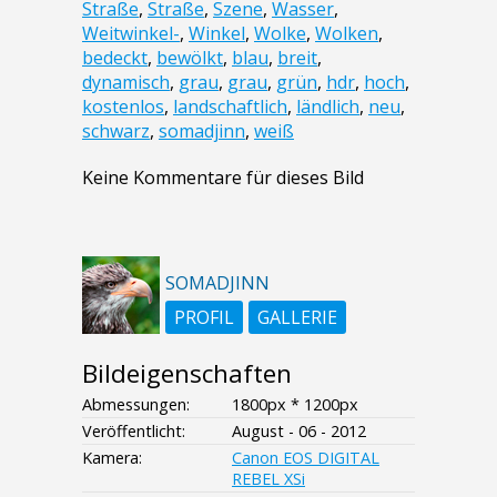
Straße
,
Straße
,
Szene
,
Wasser
,
Weitwinkel-
,
Winkel
,
Wolke
,
Wolken
,
bedeckt
,
bewölkt
,
blau
,
breit
,
dynamisch
,
grau
,
grau
,
grün
,
hdr
,
hoch
,
kostenlos
,
landschaftlich
,
ländlich
,
neu
,
schwarz
,
somadjinn
,
weiß
Keine Kommentare für dieses Bild
SOMADJINN
PROFIL
GALLERIE
Bildeigenschaften
Abmessungen:
1800px * 1200px
Veröffentlicht:
August - 06 - 2012
Kamera:
Canon EOS DIGITAL
REBEL XSi