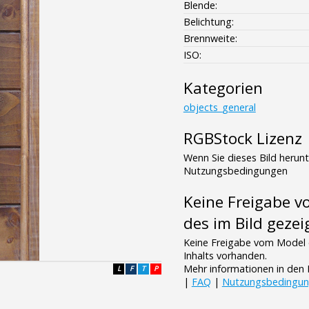
Blende:
Belichtung:
Brennweite:
ISO:
Kategorien
objects_general
RGBStock Lizenz
Wenn Sie dieses Bild herun
Nutzungsbedingungen
Keine Freigabe 
des im Bild gezei
Keine Freigabe vom Model 
Inhalts vorhanden.
Mehr informationen in de
L
F
T
P
|
FAQ
|
Nutzungsbedingu