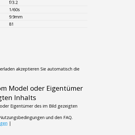
f/3.2
1/60s
9.9mm
81
terladen akzeptieren Sie automatisch die
vom Model oder Eigentümer
gten Inhalts
oder Eigentümer des im Bild gezeigten
n Nutzungsbedingungen und den FAQ.
ngen
|