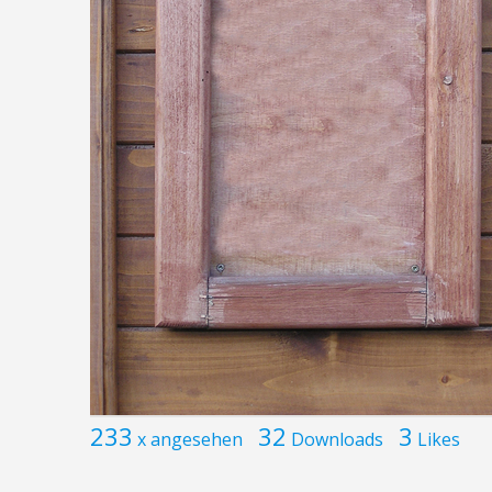
233
32
3
x angesehen
Downloads
Likes