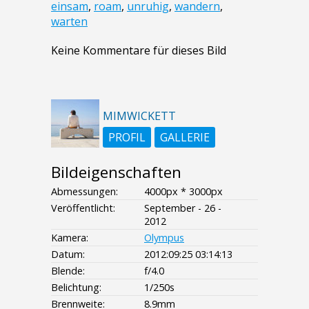
einsam
,
roam
,
unruhig
,
wandern
,
warten
Keine Kommentare für dieses Bild
MIMWICKETT
PROFIL
GALLERIE
Bildeigenschaften
Abmessungen:
4000px * 3000px
Veröffentlicht:
September - 26 -
2012
Kamera:
Olympus
Datum:
2012:09:25 03:14:13
Blende:
f/4.0
Belichtung:
1/250s
Brennweite:
8.9mm