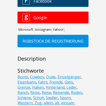
Description
Stichworte
Boots
,
Cowboy
,
Dude
,
Einzelgänger
,
Eisenbahn
,
Fahrt
,
Fremde
,
Gleis
,
Grenze
,
Haken
,
Hinterland
,
Leder
,
Ranch
,
Reise
,
Reise
,
Reisende
,
Rodeo
,
Schiene
,
Schuh
,
Siedler
,
Sporn
,
Western
,
Zug
,
allein
,
alt
,
einsam
,