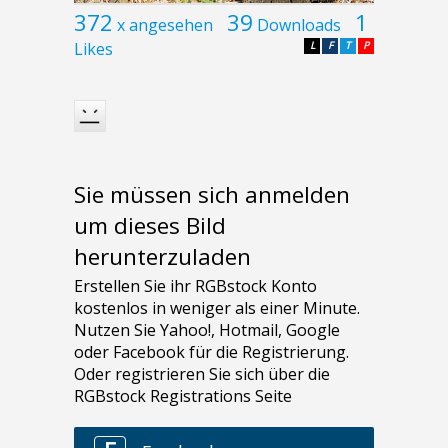
372
39
1
x angesehen
Downloads
Likes
L
F
T
P
Sie müssen sich anmelden
um dieses Bild
herunterzuladen