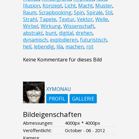
Illusion
,
Konzept
,
Licht
,
Macht
,
Muster
,
Raum
,
Scrapbooking
,
Spin
,
Spirale
,
Stil
,
Strahl
,
Tapete
,
Textur
,
Vektor
,
Welle
,
Wirbel
,
Wirkung
,
Wissenschaft
,
abstrakt
,
bunt
,
digital
,
drehen
,
dynamisch
,
explodieren
,
futuristisch
,
hell
,
lebendig
,
lila
,
machen
,
rot
Keine Kommentare für dieses Bild
XYMONAU
PROFIL
GALLERIE
Bildeigenschaften
Abmessungen:
4000px * 4000px
Veröffentlicht:
October - 06 - 2012
Kamera: