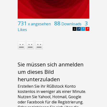
731
88
3
x angesehen
Downloads
Likes
L
F
T
P
Sie müssen sich anmelden
um dieses Bild
herunterzuladen