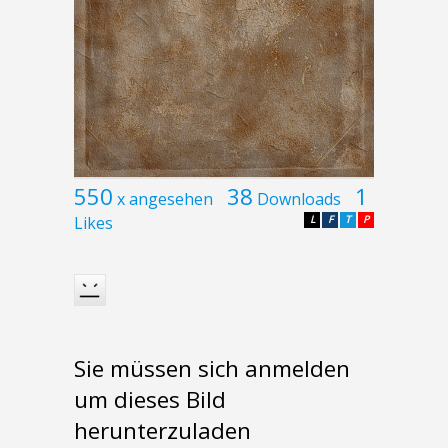
550
38
1
x angesehen
Downloads
Likes
L
F
T
P
Sie müssen sich anmelden
um dieses Bild
herunterzuladen