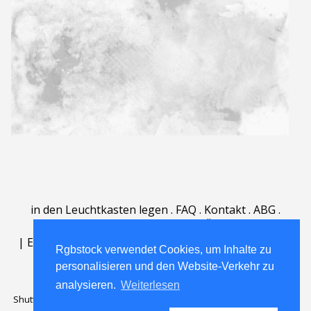
in den Leuchtkasten legen
.
FAQ
.
Kontakt
.
ABG
.
Nutzungsbedingungen
.
Über
.
|
English
|
Deutsch
|
Español
|
Polski
|
Português
|
Rgbstock verwendet Cookies, um Inhalte zu
Nederlands
|
personalisieren und den Website-Verkehr zu
analysieren.
Weiterlesen
Shutterstock official partner of Rgbstock
Saqurai AI official partner of