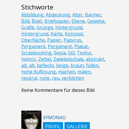
Stichworte
Abbildung
,
Abdeckung
,
Alter
,
Banner
,
Bild
,
Blatt
,
Briefpapier
,
Ebene
,
Gewebe
,
Grafik
,
Grunge
,
Hintergrund
,
Hintergrund
,
Karte
,
Konzept
,
Oberfläche
,
Papier
,
Papyrus
,
Pergament
,
Pergament
,
Plakat
,
Scrapbooking
,
Sepia
,
Stil
,
Textur
,
Vektor
,
Zettel
,
Zwiebelschale
,
abstrakt
,
alt
,
alt
,
befleckt
,
beige
,
braun
,
füllen
,
hohe Auflösung
,
machen
,
malen
,
neutral
,
note
,
rau
,
verblichen
Keine Kommentare für dieses Bild
XYMONAU
PROFIL
GALLERIE