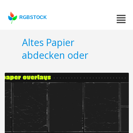
RGBSTOCK
Altes Papier
abdecken oder