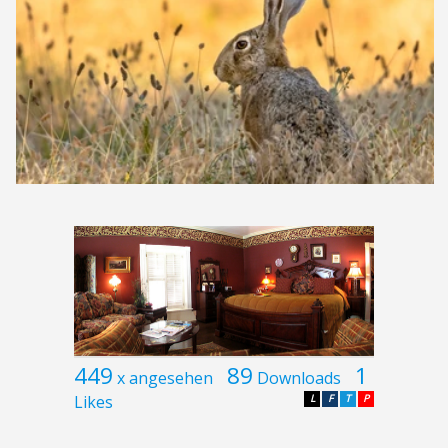
449
89
1
x angesehen
Downloads
Likes
L
F
T
P