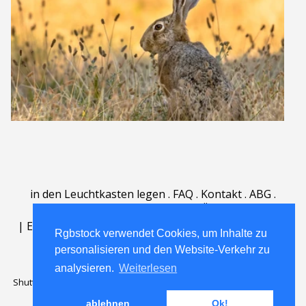
in den Leuchtkasten legen
.
FAQ
.
Kontakt
.
ABG
.
Nutzungsbedingungen
.
Über
.
|
English
|
Deutsch
|
Español
|
Polski
|
Português
|
Rgbstock verwendet Cookies, um Inhalte zu
Nederlands
|
personalisieren und den Website-Verkehr zu
analysieren.
Weiterlesen
Shutterstock official partner of Rgbstock
Saqurai AI official partner of
Rgbstock
ablehnen
Ok!