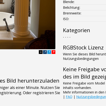
Blende:
Belichtung:
Brennweite:
ISO:
Kategorien
- - - -
RGBStock Lizenz
L
F
T
P
Wenn Sie dieses Bild herun
Nutzungsbedingungen
Keine Freigabe 
des im Bild gezei
es Bild herunterzuladen
Keine Freigabe vom Model 
Inhalts vorhanden.
Mehr informationen in de
|
FAQ
|
Nutzungsbedingu