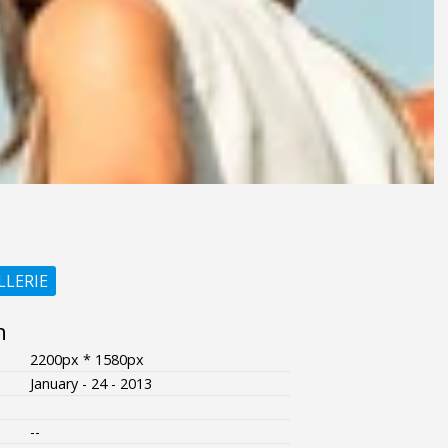
LLERIE
n
2200px * 1580px
January - 24 - 2013
--