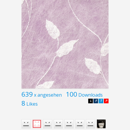
639
100
x angesehen
Downloads
8
L
F
T
P
Likes