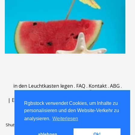
in den Leuchtkasten legen
.
FAQ
.
Kontakt
.
ABG
.
Nutzungsbedingungen
.
Über
.
|
English
|
Deutsch
|
Español
|
Polski
|
Português
|
Rgbstock verwendet Cookies, um Inhalte zu
Nederlands
|
personalisieren und den Website-Verkehr zu
analysieren.
Weiterlesen
Shutterstock official partner of Rgbstock
Saqurai AI official partner of
Rgbstock
ablehnen
Ok!