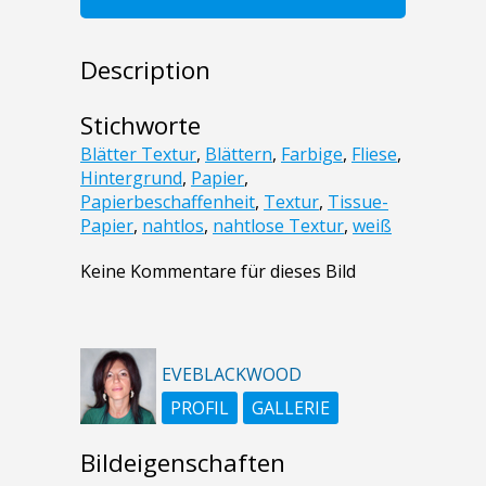
Description
Stichworte
Blätter Textur
,
Blättern
,
Farbige
,
Fliese
,
Hintergrund
,
Papier
,
Papierbeschaffenheit
,
Textur
,
Tissue-
Papier
,
nahtlos
,
nahtlose Textur
,
weiß
Keine Kommentare für dieses Bild
EVEBLACKWOOD
PROFIL
GALLERIE
Bildeigenschaften