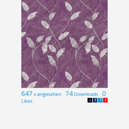
647
74
0
x angesehen
Downloads
Likes
L
F
T
P