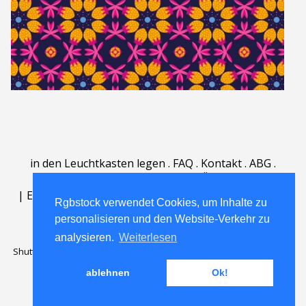
in den Leuchtkasten legen
.
FAQ
.
Kontakt
.
ABG
.
Nutzungsbedingungen
.
Über
.
|
English
|
Deutsch
|
Español
|
Polski
|
Português
|
Rgbstock verwendet Cookies, um Inhalte zu
Nederlands
|
personalisieren und den Website-Verkehr zu
analysieren.
Weiterlesen
Shutterstock official partner of Rgbstock
Saqurai AI official partner of
Rgbstock
ablehnen
Ok!