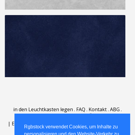
in den Leuchtkasten legen
.
FAQ
.
Kontakt
.
ABG
.
Nutzungsbedingungen
.
Über
.
|
English
|
Deutsch
|
Español
|
Polski
|
Português
|
Rgbstock verwendet Cookies, um Inhalte zu
Nederlands
|
personalisieren und den Website-Verkehr zu