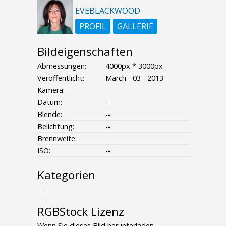
EVEBLACKWOOD
PROFIL
GALLERIE
Bildeigenschaften
Abmessungen:
4000px * 3000px
Veröffentlicht:
March - 03 - 2013
Kamera:
Datum:
--
Blende:
--
Belichtung:
--
Brennweite:
ISO:
--
Kategorien
- - - -
RGBStock Lizenz
Wenn Sie dieses Bild herunterladen