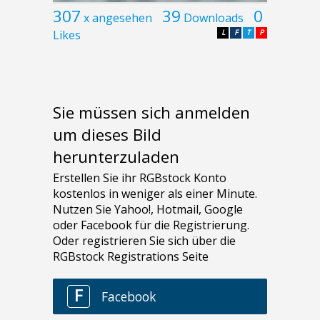
307
39
0
x angesehen
Downloads
Likes
L
F
T
P
Sie müssen sich anmelden
um dieses Bild
herunterzuladen