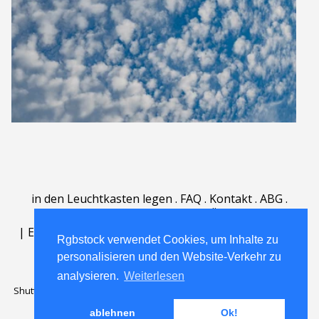
in den Leuchtkasten legen
.
FAQ
.
Kontakt
.
ABG
.
Nutzungsbedingungen
.
Über
.
|
English
|
Deutsch
|
Español
|
Polski
|
Português
|
Rgbstock verwendet Cookies, um Inhalte zu
Nederlands
|
personalisieren und den Website-Verkehr zu
analysieren.
Weiterlesen
Shutterstock official partner of Rgbstock
Saqurai AI official partner of
Rgbstock
ablehnen
Ok!