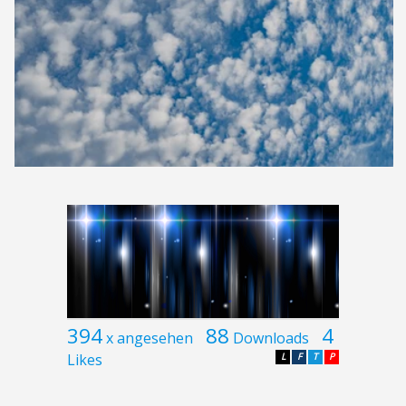
394
88
4
x angesehen
Downloads
Likes
L
F
T
P