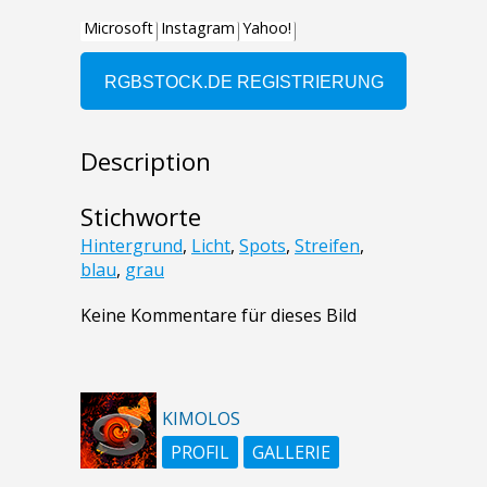
Description
Stichworte
Hintergrund
,
Licht
,
Spots
,
Streifen
,
blau
,
grau
Keine Kommentare für dieses Bild
KIMOLOS
PROFIL
GALLERIE