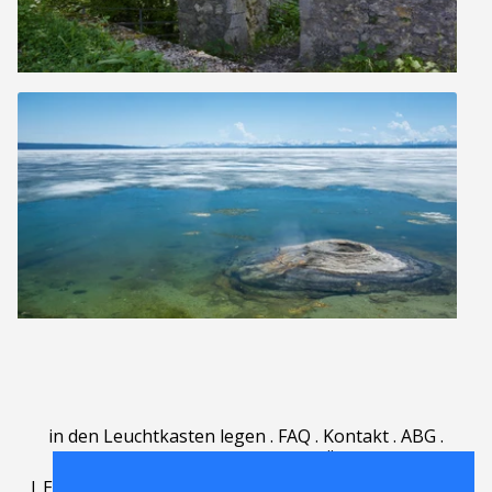
in den Leuchtkasten legen
.
FAQ
.
Kontakt
.
ABG
.
Nutzungsbedingungen
.
Über
.
|
English
|
Deutsch
|
Español
|
Polski
|
Português
|