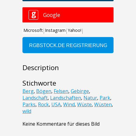
Description
Stichworte
Berg
,
Bögen
,
Felsen
,
Gebirge
,
Landschaft
,
Landschaften
,
Natur
,
Park
,
Parks
,
Rock
,
USA
,
Wind
,
Wüste
,
Wüsten
,
wild
Keine Kommentare für dieses Bild