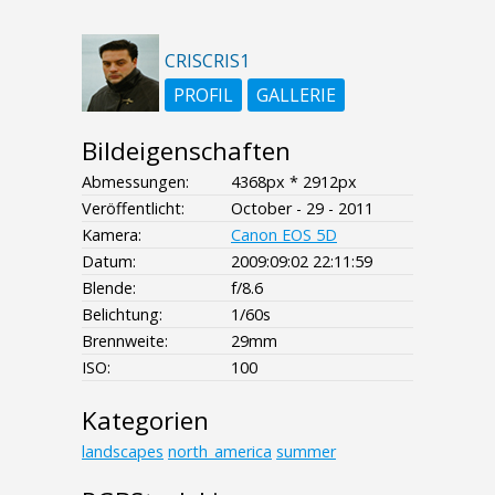
CRISCRIS1
PROFIL
GALLERIE
Bildeigenschaften
Abmessungen:
4368px * 2912px
Veröffentlicht:
October - 29 - 2011
Kamera:
Canon EOS 5D
Datum:
2009:09:02 22:11:59
Blende:
f/8.6
Belichtung:
1/60s
Brennweite:
29mm
ISO:
100
Kategorien
landscapes
north_america
summer