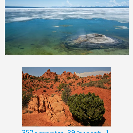
352
39
1
x angesehen
Downloads