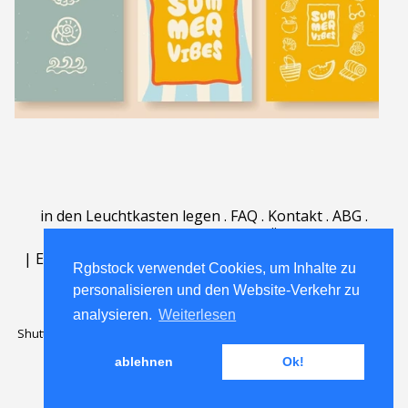
in den Leuchtkasten legen
.
FAQ
.
Kontakt
.
ABG
.
Nutzungsbedingungen
.
Über
.
|
English
|
Deutsch
|
Español
|
Polski
|
Português
|
Rgbstock verwendet Cookies, um Inhalte zu
Nederlands
|
personalisieren und den Website-Verkehr zu
analysieren.
Weiterlesen
Shutterstock official partner of Rgbstock
Saqurai AI official partner of
Rgbstock
ablehnen
Ok!