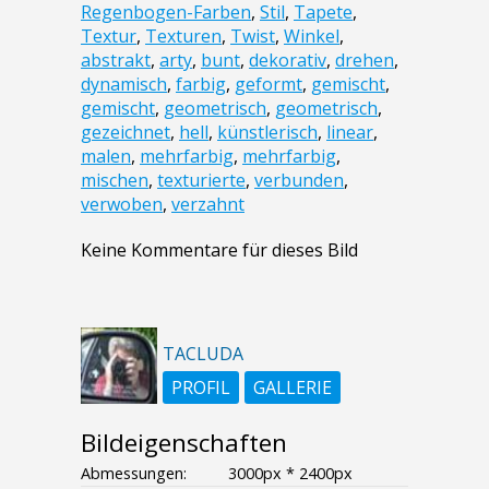
Regenbogen-Farben
,
Stil
,
Tapete
,
Textur
,
Texturen
,
Twist
,
Winkel
,
abstrakt
,
arty
,
bunt
,
dekorativ
,
drehen
,
dynamisch
,
farbig
,
geformt
,
gemischt
,
gemischt
,
geometrisch
,
geometrisch
,
gezeichnet
,
hell
,
künstlerisch
,
linear
,
malen
,
mehrfarbig
,
mehrfarbig
,
mischen
,
texturierte
,
verbunden
,
verwoben
,
verzahnt
Keine Kommentare für dieses Bild
TACLUDA
PROFIL
GALLERIE
Bildeigenschaften
Abmessungen:
3000px * 2400px