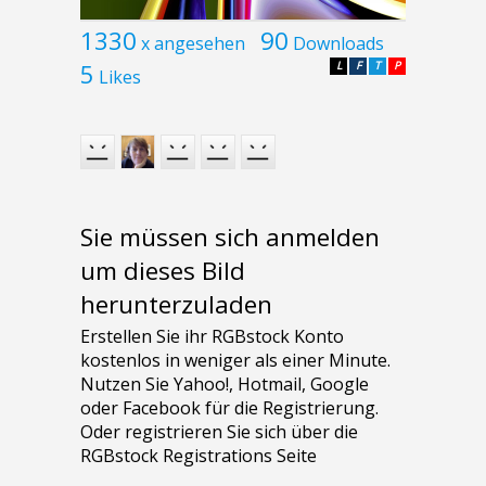
1330
90
x angesehen
Downloads
5
L
F
T
P
Likes
Sie müssen sich anmelden
um dieses Bild
herunterzuladen