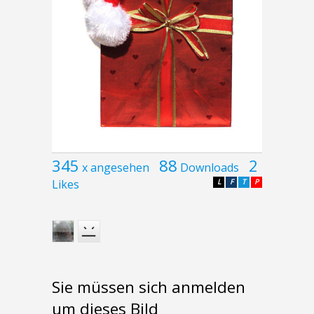
345
88
2
x angesehen
Downloads
Likes
L
F
T
P
Sie müssen sich anmelden
um dieses Bild