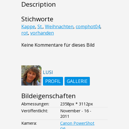
Description
Stichworte
Kappe
,
St.
,
Weihnachten
,
comphot04
,
rot
,
vorhanden
Keine Kommentare für dieses Bild
LUSI
PROFIL
GALLERIE
Bildeigenschaften
Abmessungen:
2358px * 3112px
Veröffentlicht:
November - 16 -
2011
Kamera:
Canon PowerShot
G6