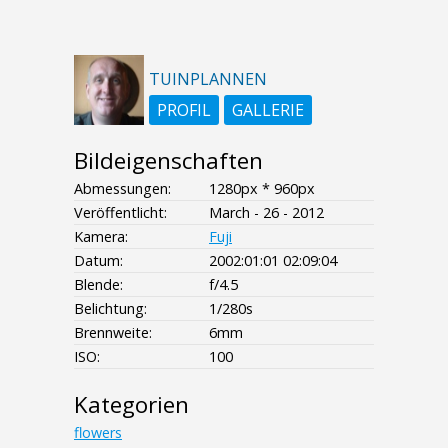
TUINPLANNEN
PROFIL
GALLERIE
Bildeigenschaften
Abmessungen:
1280px * 960px
Veröffentlicht:
March - 26 - 2012
Kamera:
Fuji
Datum:
2002:01:01 02:09:04
Blende:
f/4.5
Belichtung:
1/280s
Brennweite:
6mm
ISO:
100
Kategorien
flowers