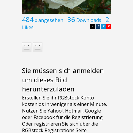
484
36
2
x angesehen
Downloads
Likes
L
F
T
P
Sie müssen sich anmelden
um dieses Bild
herunterzuladen