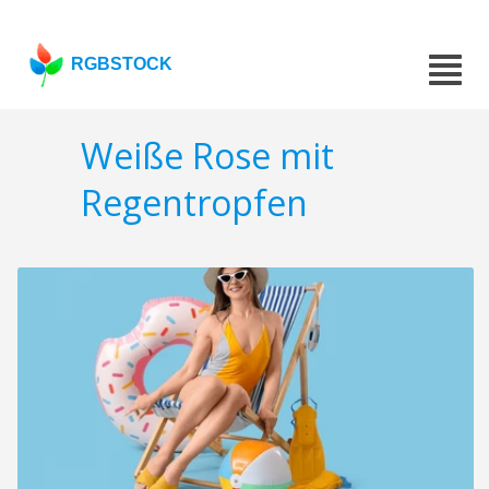
RGBSTOCK
Weiße Rose mit
Regentropfen