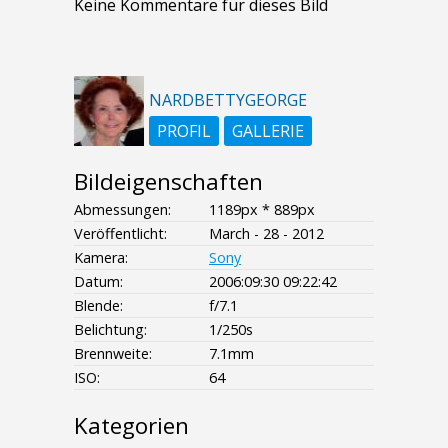
Keine Kommentare für dieses Bild
NARDBETTYGEORGE
PROFIL
GALLERIE
Bildeigenschaften
Abmessungen:
1189px * 889px
Veröffentlicht:
March - 28 - 2012
Kamera:
Sony
Datum:
2006:09:30 09:22:42
Blende:
f/7.1
Belichtung:
1/250s
Brennweite:
7.1mm
ISO:
64
Kategorien