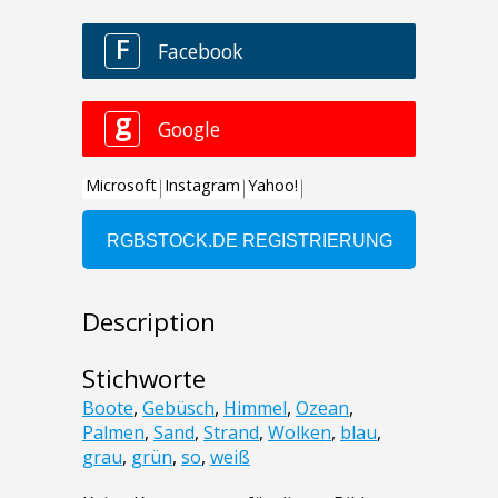
Description
Stichworte
Boote
,
Gebüsch
,
Himmel
,
Ozean
,
Palmen
,
Sand
,
Strand
,
Wolken
,
blau
,
grau
,
grün
,
so
,
weiß