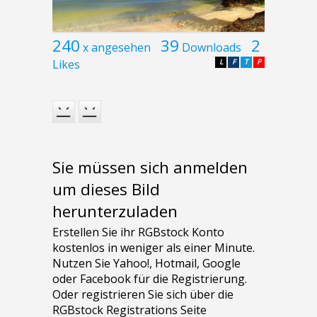
240
39
2
x angesehen
Downloads
Likes
L
F
T
P
Sie müssen sich anmelden
um dieses Bild
herunterzuladen