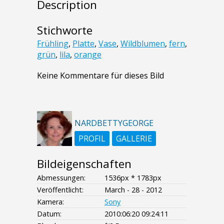
Description
Stichworte
Frühling
,
Platte
,
Vase
,
Wildblumen
,
fern
,
grün
,
lila
,
orange
Keine Kommentare für dieses Bild
NARDBETTYGEORGE
PROFIL
GALLERIE
Bildeigenschaften
Abmessungen:
1536px * 1783px
Veröffentlicht:
March - 28 - 2012
Kamera:
Sony
Datum:
2010:06:20 09:24:11