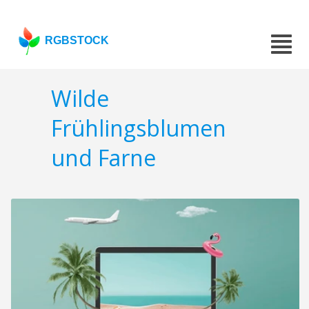
RGBSTOCK
Wilde
Frühlingsblumen
und Farne