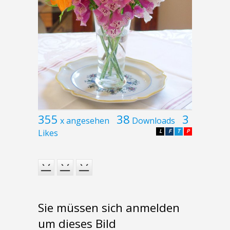
355
38
3
x angesehen
Downloads
Likes
L
F
T
P
Sie müssen sich anmelden
um dieses Bild