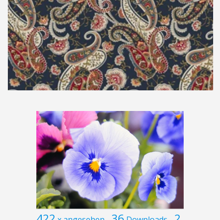
422
36
2
x angesehen
Downloads