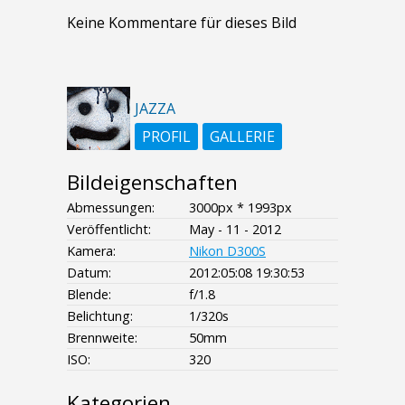
Keine Kommentare für dieses Bild
JAZZA
PROFIL
GALLERIE
Bildeigenschaften
Abmessungen:
3000px * 1993px
Veröffentlicht:
May - 11 - 2012
Kamera:
Nikon D300S
Datum:
2012:05:08 19:30:53
Blende:
f/1.8
Belichtung:
1/320s
Brennweite:
50mm
ISO:
320
Kategorien