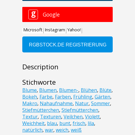
Description
Stichworte
Blume
,
Blumen
,
Blumen-
,
Blühen
,
Blüte
,
Bokeh
,
Farbe
,
Farben
,
Frühling
,
Gärten
,
Makro
,
Nahaufnahme
,
Natur
,
Sommer
,
Stiefmütterchen
,
Stiefmütterchen
,
Textur
,
Texturen
,
Veilchen
,
Violett
,
Weichheit
,
blau
,
bunt
,
frisch
,
lila
,
natürlich
,
war
,
weich
,
weiß