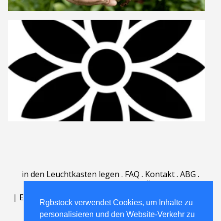
in den Leuchtkasten legen
.
FAQ
.
Kontakt
.
ABG
.
Nutzungsbedingungen
.
Über
.
|
English
|
Deutsch
|
Español
|
Polski
|
Português
|
Rgbstock verwendet Cookies, um Inhalte zu
Nederlands
|
personalisieren und den Website-Verkehr zu