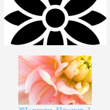
207
37
2
x angesehen
Downloads