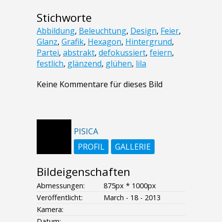
Stichworte
Abbildung
,
Beleuchtung
,
Design
,
Feier
,
Glanz
,
Grafik
,
Hexagon
,
Hintergrund
,
Partei
,
abstrakt
,
defokussiert
,
feiern
,
festlich
,
glänzend
,
glühen
,
lila
Keine Kommentare für dieses Bild
PISICA
PROFIL
GALLERIE
Bildeigenschaften
Abmessungen:
875px * 1000px
Veröffentlicht:
March - 18 - 2013
Kamera:
Datum:
--