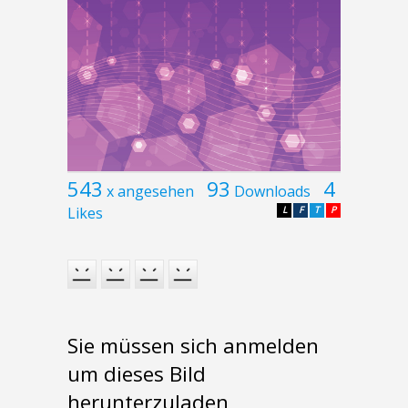
543
93
4
x angesehen
Downloads
Likes
L
F
T
P
Sie müssen sich anmelden
um dieses Bild
herunterzuladen