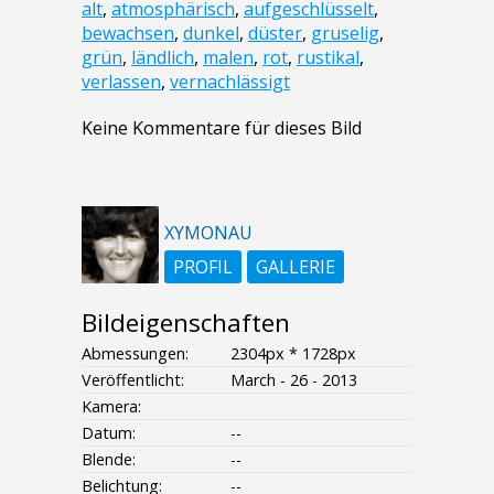
alt
,
atmosphärisch
,
aufgeschlüsselt
,
bewachsen
,
dunkel
,
düster
,
gruselig
,
grün
,
ländlich
,
malen
,
rot
,
rustikal
,
verlassen
,
vernachlässigt
Keine Kommentare für dieses Bild
XYMONAU
PROFIL
GALLERIE
Bildeigenschaften
Abmessungen:
2304px * 1728px
Veröffentlicht:
March - 26 - 2013
Kamera:
Datum:
--
Blende:
--
Belichtung:
--