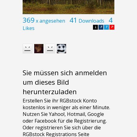
369
41
4
x angesehen
Downloads
Likes
L
F
T
P
Sie müssen sich anmelden
um dieses Bild
herunterzuladen