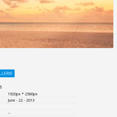
LLERIE
n
1920px * 2560px
June - 22 - 2013
--