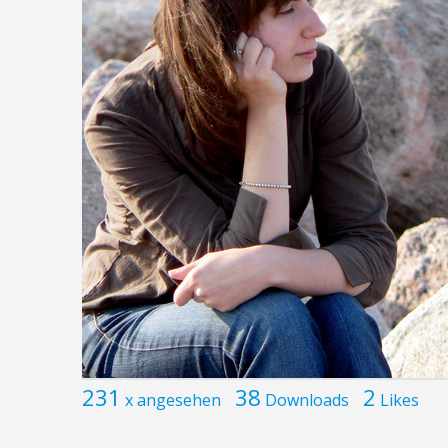
231
38
2
x angesehen
Downloads
Likes