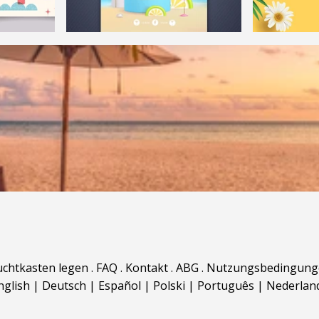
uchtkasten legen
.
FAQ
.
Kontakt
.
ABG
.
Nutzungsbedingung
nglish
|
Deutsch
|
Español
|
Polski
|
Português
|
Nederlan