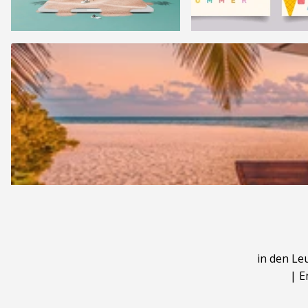
in den Le
|
E