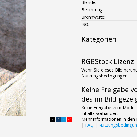
Blende:
Belichtung:
Brennweite:
ISO:
Kategorien
- - - -
RGBStock Lizenz
Wenn Sie dieses Bild herun
Nutzungsbedingungen
Keine Freigabe 
des im Bild gezei
Keine Freigabe vom Model 
Inhalts vorhanden.
Mehr informationen in de
L
F
T
P
|
FAQ
|
Nutzungsbedingu