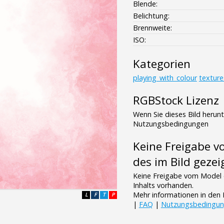
Blende:
Belichtung:
Brennweite:
ISO:
Kategorien
playing_with_colour
texture
RGBStock Lizenz
Wenn Sie dieses Bild herun
Nutzungsbedingungen
Keine Freigabe 
des im Bild gezei
Keine Freigabe vom Model 
Inhalts vorhanden.
Mehr informationen in de
L
F
T
P
|
FAQ
|
Nutzungsbedingu