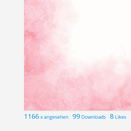
1166
99
8
x angesehen
Downloads
Likes