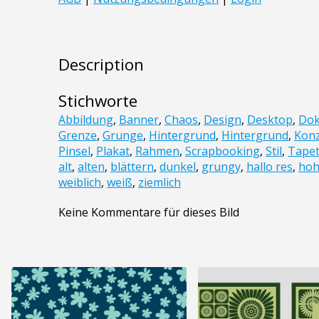
Description
Stichworte
Abbildung
,
Banner
,
Chaos
,
Design
,
Desktop
,
Do
Grenze
,
Grunge
,
Hintergrund
,
Hintergrund
,
Kon
Pinsel
,
Plakat
,
Rahmen
,
Scrapbooking
,
Stil
,
Tape
alt
,
alten
,
blättern
,
dunkel
,
grungy
,
hallo res
,
hoh
weiblich
,
weiß
,
ziemlich
Keine Kommentare für dieses Bild