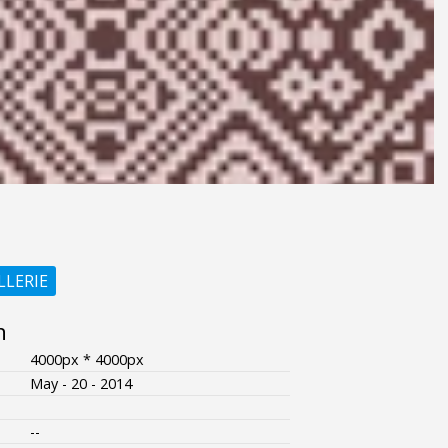
LLERIE
n
4000px * 4000px
May - 20 - 2014
--