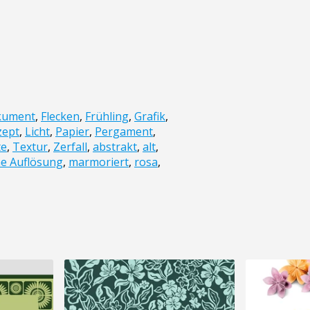
kument
,
Flecken
,
Frühling
,
Grafik
,
zept
,
Licht
,
Papier
,
Pergament
,
te
,
Textur
,
Zerfall
,
abstrakt
,
alt
,
e Auflösung
,
marmoriert
,
rosa
,