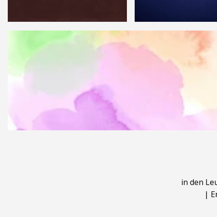
in den Le
|
E