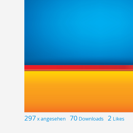
297
70
2
x angesehen
Downloads
Likes