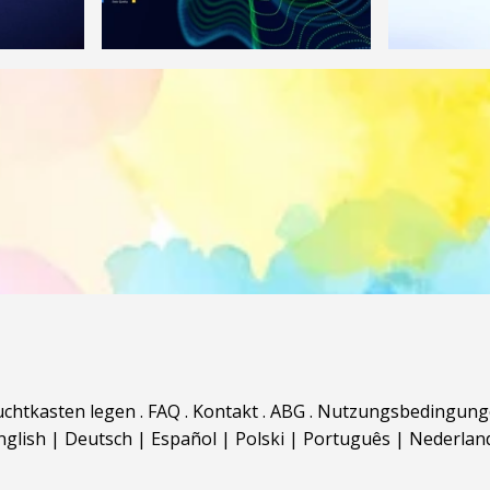
uchtkasten legen
.
FAQ
.
Kontakt
.
ABG
.
Nutzungsbedingung
nglish
|
Deutsch
|
Español
|
Polski
|
Português
|
Nederlan