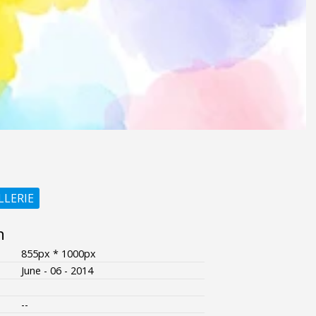
LLERIE
n
855px * 1000px
June - 06 - 2014
--