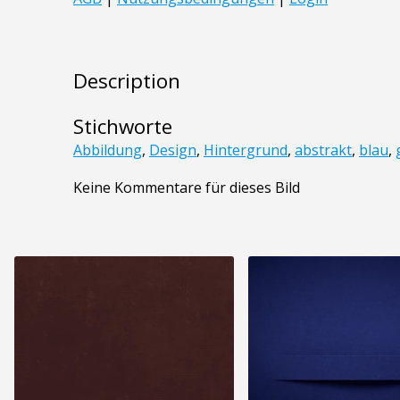
Description
Stichworte
Abbildung
,
Design
,
Hintergrund
,
abstrakt
,
blau
,
Keine Kommentare für dieses Bild