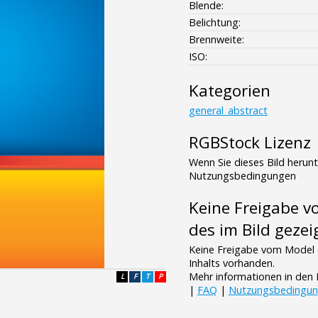
Blende:
Belichtung:
Brennweite:
ISO:
Kategorien
general_abstract
RGBStock Lizenz
Wenn Sie dieses Bild herun
Nutzungsbedingungen
Keine Freigabe 
des im Bild gezei
Keine Freigabe vom Model 
Inhalts vorhanden.
Mehr informationen in de
L
F
T
P
|
FAQ
|
Nutzungsbedingu