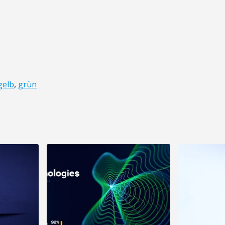
gelb
,
grün