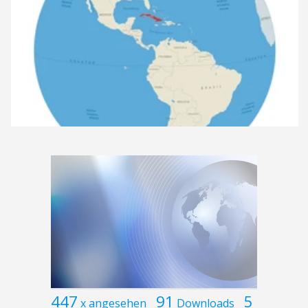
447
91
5
x angesehen
Downloads