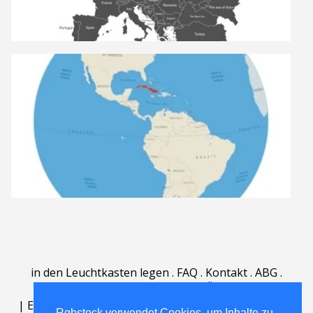
in den Leuchtkasten legen
.
FAQ
.
Kontakt
.
ABG
.
Nutzungsbedingungen
.
Über
.
|
English
|
Deutsch
|
Español
|
Polski
|
Português
|
Rgbstock verwendet Cookies, um Inhalte zu