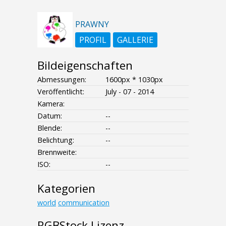
PRAWNY
PROFIL
GALLERIE
Bildeigenschaften
Abmessungen:
1600px * 1030px
Veröffentlicht:
July - 07 - 2014
Kamera:
Datum:
--
Blende:
--
Belichtung:
--
Brennweite:
ISO:
--
Kategorien
world
communication
RGBStock Lizenz