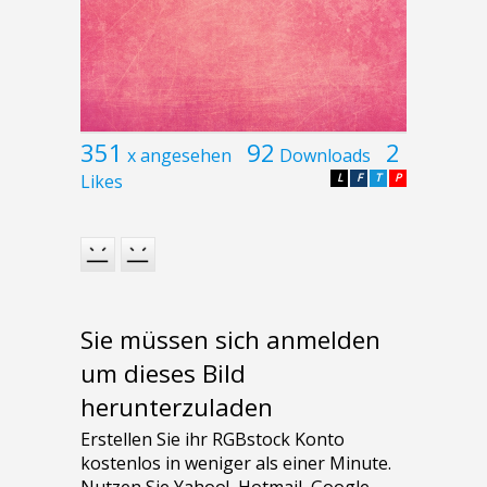
351
92
2
x angesehen
Downloads
Likes
L
F
T
P
Sie müssen sich anmelden
um dieses Bild
herunterzuladen