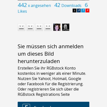
442
42
6
x angesehen
Downloads
Likes
L
F
T
P
Sie müssen sich anmelden
um dieses Bild
herunterzuladen