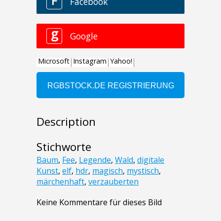
Description
Stichworte
Baum
,
Fee
,
Legende
,
Wald
,
digitale
Kunst
,
elf
,
hdr
,
magisch
,
mystisch
,
märchenhaft
,
verzauberten
Keine Kommentare für dieses Bild