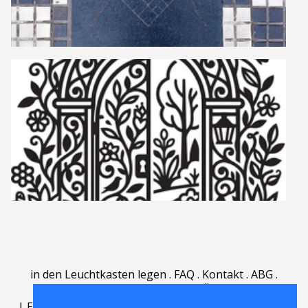
in den Leuchtkasten legen
.
FAQ
.
Kontakt
.
ABG
.
Nutzungsbedingungen
.
Über
.
|
English
|
Deutsch
|
Español
|
Polski
|
Português
|