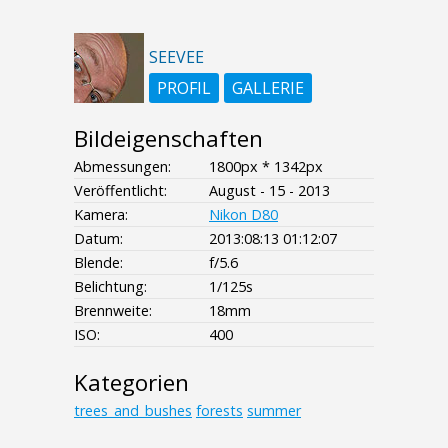
SEEVEE
PROFIL
GALLERIE
Bildeigenschaften
Abmessungen:
1800px * 1342px
Veröffentlicht:
August - 15 - 2013
Kamera:
Nikon D80
Datum:
2013:08:13 01:12:07
Blende:
f/5.6
Belichtung:
1/125s
Brennweite:
18mm
ISO:
400
Kategorien
trees_and_bushes
forests
summer