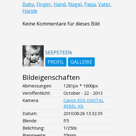
Baby
,
Finger
,
Hand
,
Nägel
,
Papa
,
Vater.
Hände
Keine Kommentare für dieses Bild
SEEPSTEEN
PROFIL
GALLERIE
Bildeigenschaften
Abmessungen:
1281px * 1600px
Veröffentlicht:
October - 22 - 2013
Kamera:
Canon EOS DIGITAL
REBEL XSi
Datum:
2010:06:26 13:32:35
Blende:
f/5
Belichtung:
1/250s
Brennweite:
55mm