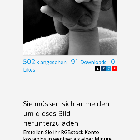
502
91
0
x angesehen
Downloads
Likes
L
F
T
P
Sie müssen sich anmelden
um dieses Bild
herunterzuladen