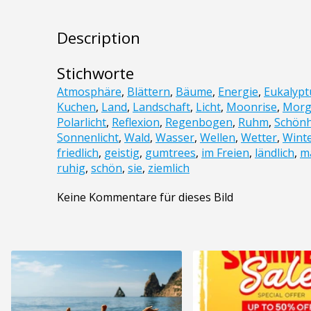
Description
Stichworte
Atmosphäre
,
Blättern
,
Bäume
,
Energie
,
Eukalypt
Kuchen
,
Land
,
Landschaft
,
Licht
,
Moonrise
,
Morg
Polarlicht
,
Reflexion
,
Regenbogen
,
Ruhm
,
Schönh
Sonnenlicht
,
Wald
,
Wasser
,
Wellen
,
Wetter
,
Wint
friedlich
,
geistig
,
gumtrees
,
im Freien
,
ländlich
,
m
ruhig
,
schön
,
sie
,
ziemlich
Keine Kommentare für dieses Bild