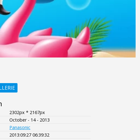
LLERIE
n
2302px * 2167px
October - 14 - 2013
Panasonic
2013:09:27 06:39:32