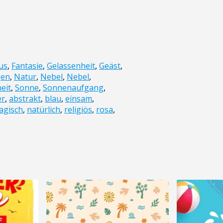
us
,
Fantasie
,
Gelassenheit
,
Geäst
,
en
,
Natur
,
Nebel
,
Nebel
,
eit
,
Sonne
,
Sonnenaufgang
,
er
,
abstrakt
,
blau
,
einsam
,
agisch
,
natürlich
,
religiös
,
rosa
,