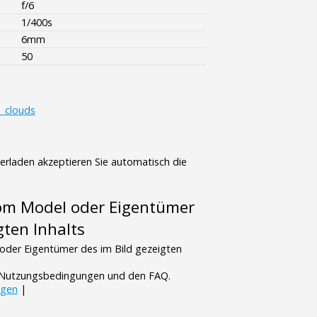
f/6
1/400s
6mm
50
d_clouds
terladen akzeptieren Sie automatisch die
vom Model oder Eigentümer
gten Inhalts
oder Eigentümer des im Bild gezeigten
n Nutzungsbedingungen und den FAQ.
ngen
|