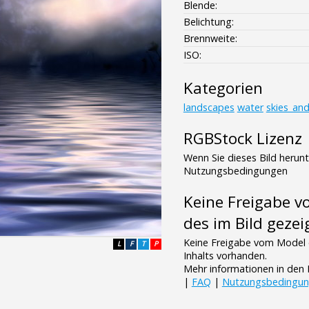
Blende:
Belichtung:
Brennweite:
ISO:
Kategorien
landscapes
water
skies_an
RGBStock Lizenz
Wenn Sie dieses Bild herun
Nutzungsbedingungen
Keine Freigabe 
des im Bild gezei
Keine Freigabe vom Model 
L
F
T
P
Inhalts vorhanden.
Mehr informationen in de
|
FAQ
|
Nutzungsbedingu