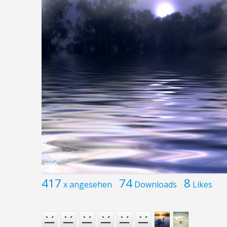
417
74
8
x angesehen
Downloads
Likes